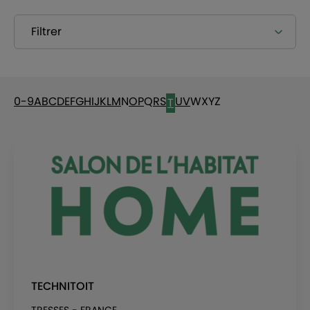
Filtrer
0-9
A
B
C
D
E
F
G
H
I
J
K
L
M
N
O
P
Q
R
S
U
V
W
X
Y
Z
T
TECHNITOIT