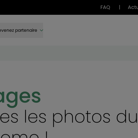
FAQ
|
Act
venez partenaire
ages
es les photos d
Home !