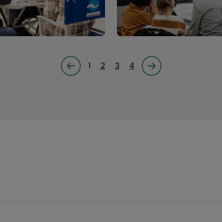
1
2
3
4
Page précédente
Page suivante<