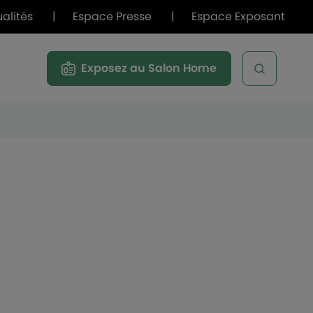
ualités
|
Espace Presse
|
Espace Exposant
Exposez au Salon Home
Open sea
u