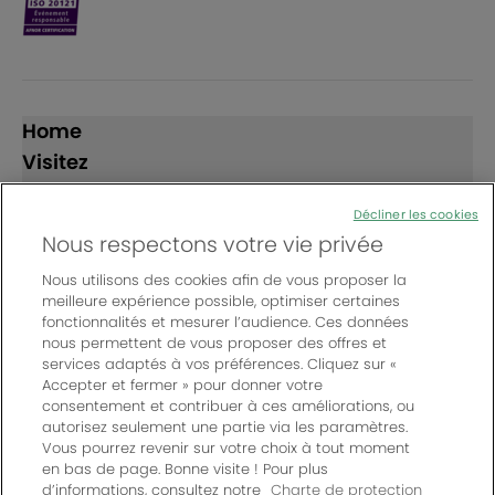
Home
Visitez
Exposez
Décliner les cookies
Nous respectons votre vie privée
Suivez-nous
Nous utilisons des cookies afin de vous proposer la
meilleure expérience possible, optimiser certaines
fonctionnalités et mesurer l’audience. Ces données
nous permettent de vous proposer des offres et
services adaptés à vos préférences. Cliquez sur «
Accepter et fermer » pour donner votre
consentement et contribuer à ces améliorations, ou
© Bordeaux Events And More | Rue Jean Samazeuilh - CS
autorisez seulement une partie via les paramètres.
20088 - 33070 Bordeaux cedex - France
Vous pourrez revenir sur votre choix à tout moment
Un événement organisé par Bordeaux Events And More
|
en bas de page. Bonne visite ! Pour plus
d’informations, consultez notre
Charte de protection
Charte de protection des données personnelles
|