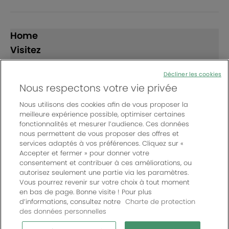
Home
Visitez
Exposez
Décliner les cookies
Nous respectons votre vie privée
Suivez-nous
Nous utilisons des cookies afin de vous proposer la
meilleure expérience possible, optimiser certaines
fonctionnalités et mesurer l’audience. Ces données
nous permettent de vous proposer des offres et
services adaptés à vos préférences. Cliquez sur «
Accepter et fermer » pour donner votre
consentement et contribuer à ces améliorations, ou
© Bordeaux Events And More | Rue Jean Samazeuilh - CS
autorisez seulement une partie via les paramètres.
20088 - 33070 Bordeaux cedex - France
Vous pourrez revenir sur votre choix à tout moment
Un événement organisé par Bordeaux Events And More
|
en bas de page. Bonne visite ! Pour plus
d’informations, consultez notre
Charte de protection
Charte de protection des données personnelles
|
des données personnelles
Règlement général des manifestations
|
Mentions légales
|
Paramètres des cookies