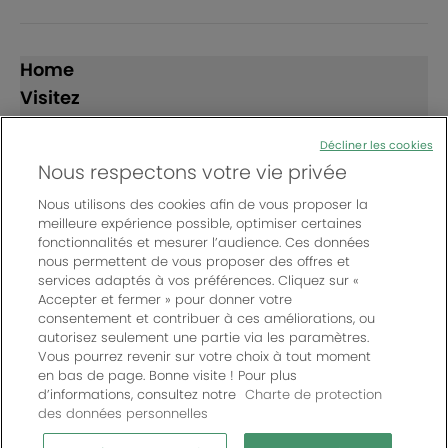
Home
Visitez
Exposez
Décliner les cookies
Nous respectons votre vie privée
Suivez-nous
Nous utilisons des cookies afin de vous proposer la
meilleure expérience possible, optimiser certaines
fonctionnalités et mesurer l’audience. Ces données
nous permettent de vous proposer des offres et
services adaptés à vos préférences. Cliquez sur «
Accepter et fermer » pour donner votre
consentement et contribuer à ces améliorations, ou
© Bordeaux Events And More | Rue Jean Samazeuilh - CS
autorisez seulement une partie via les paramètres.
20088 - 33070 Bordeaux cedex - France
Vous pourrez revenir sur votre choix à tout moment
Un événement organisé par Bordeaux Events And More
|
en bas de page. Bonne visite ! Pour plus
d’informations, consultez notre
Charte de protection
Charte de protection des données personnelles
|
des données personnelles
Règlement général des manifestations
|
Mentions légales
|
Paramètres des cookies