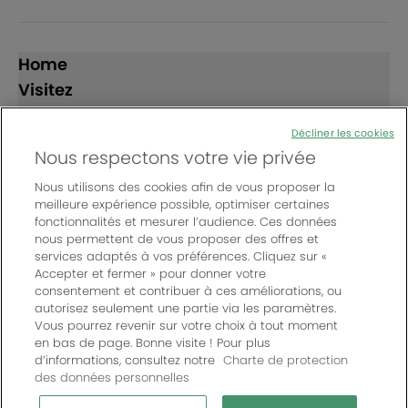
Home
Visitez
Exposez
Décliner les cookies
Nous respectons votre vie privée
Suivez-nous
Nous utilisons des cookies afin de vous proposer la
meilleure expérience possible, optimiser certaines
fonctionnalités et mesurer l’audience. Ces données
nous permettent de vous proposer des offres et
services adaptés à vos préférences. Cliquez sur «
Accepter et fermer » pour donner votre
consentement et contribuer à ces améliorations, ou
© Bordeaux Events And More | Rue Jean Samazeuilh - CS
autorisez seulement une partie via les paramètres.
20088 - 33070 Bordeaux cedex - France
Vous pourrez revenir sur votre choix à tout moment
Un événement organisé par Bordeaux Events And More
|
en bas de page. Bonne visite ! Pour plus
d’informations, consultez notre
Charte de protection
Charte de protection des données personnelles
|
des données personnelles
Règlement général des manifestations
|
Mentions légales
|
Paramètres des cookies