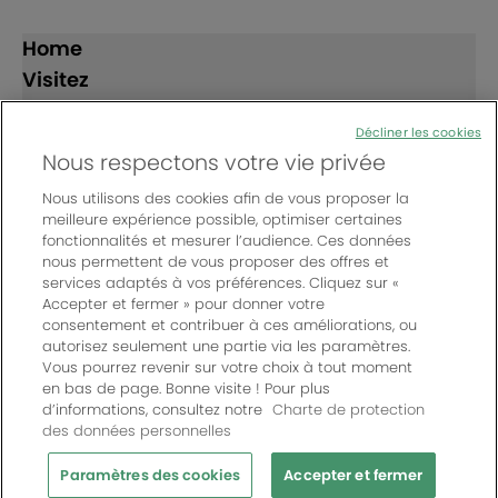
Home
Visitez
Exposez
Décliner les cookies
Nous respectons votre vie privée
Suivez-nous
Nous utilisons des cookies afin de vous proposer la
meilleure expérience possible, optimiser certaines
fonctionnalités et mesurer l’audience. Ces données
nous permettent de vous proposer des offres et
services adaptés à vos préférences. Cliquez sur «
Accepter et fermer » pour donner votre
consentement et contribuer à ces améliorations, ou
© Bordeaux Events And More | Rue Jean Samazeuilh - CS
autorisez seulement une partie via les paramètres.
20088 - 33070 Bordeaux cedex - France
Vous pourrez revenir sur votre choix à tout moment
Un événement organisé par Bordeaux Events And More
|
en bas de page. Bonne visite ! Pour plus
d’informations, consultez notre
Charte de protection
Charte de protection des données personnelles
|
des données personnelles
Règlement général des manifestations
|
Mentions légales
|
Paramètres des cookies
Paramètres des cookies
Accepter et fermer