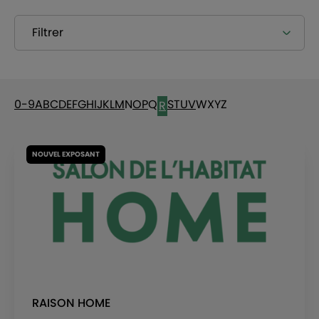
Filtrer
0-9
A
B
C
D
E
F
G
H
I
J
K
L
M
N
O
P
Q
S
T
U
V
W
X
Y
Z
R
NOUVEL EXPOSANT
RAISON HOME