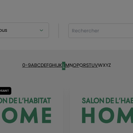
Rechercher
0-9
A
B
C
D
E
F
G
H
I
J
K
M
N
O
P
Q
R
S
T
U
V
W
X
Y
Z
L
OSANT