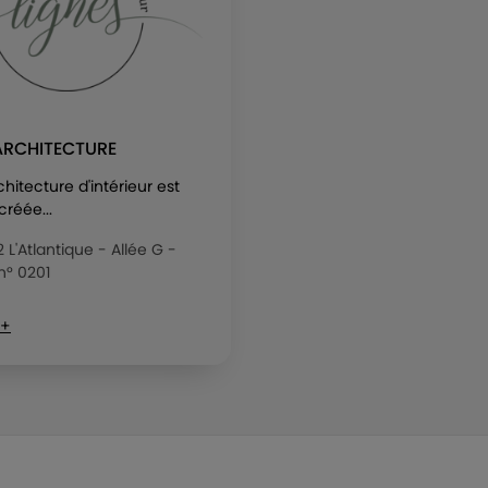
ARCHITECTURE
chitecture d'intérieur est
créée...
2 L'Atlantique - Allée G -
n° 0201
 +