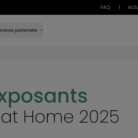
FAQ
|
Act
venez partenaire
exposants
itat Home 2025