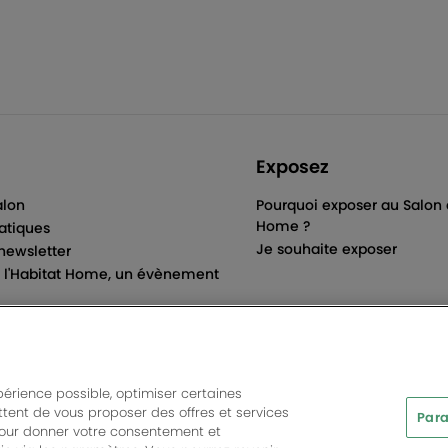
Exposez
alon
Pourquoi exposer au Salon d
Home ?
ratiques
Je souhaite exposer
 newsletter
e l'Habitat Home, un évènement
périence possible, optimiser certaines
tent de vous proposer des offres et services
Para
ts And More | Rue Jean Samazeuilh - CS 20088 - 33070 Bordeau
pour donner votre consentement et
More
|
Charte de protection des données personnelles
|
Règleme