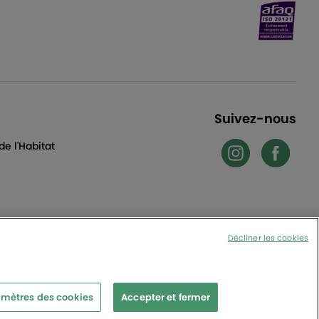
Suivez-nous
e l'Habitat
Décliner les cookies
mètres des cookies
Accepter et fermer
x cedex - France
nt général des manifestations
|
Mentions légales
|