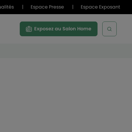
ualités
|
Espace Presse
|
Espace Exposant
Exposez au Salon Home
Open sea