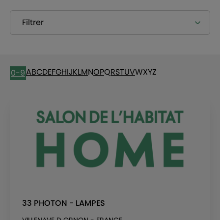
Filtrer
A
B
C
D
E
F
G
H
I
J
K
L
M
N
O
P
Q
R
S
T
U
V
W
X
Y
Z
0-9
33 PHOTON - LAMPES