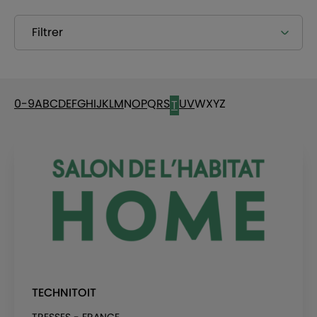
Filtrer
0-9
A
B
C
D
E
F
G
H
I
J
K
L
M
N
O
P
Q
R
S
U
V
W
X
Y
Z
T
TECHNITOIT