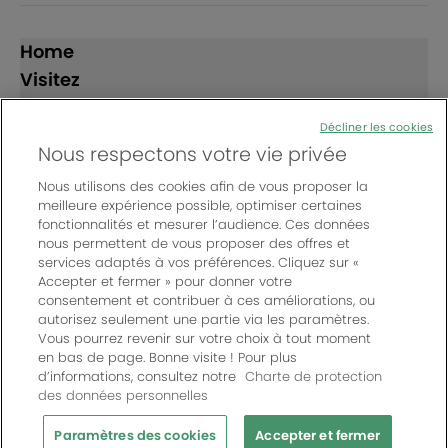
Home
Visitez
Exposez
Décliner les cookies
Nous respectons votre vie privée
Suivez-nous
Nous utilisons des cookies afin de vous proposer la
meilleure expérience possible, optimiser certaines
fonctionnalités et mesurer l’audience. Ces données
nous permettent de vous proposer des offres et
services adaptés à vos préférences. Cliquez sur «
Accepter et fermer » pour donner votre
consentement et contribuer à ces améliorations, ou
© Bordeaux Events And More | Rue Jean Samazeuilh - CS
autorisez seulement une partie via les paramètres.
20088 - 33070 Bordeaux cedex - France
Vous pourrez revenir sur votre choix à tout moment
Un événement organisé par Bordeaux Events And More
|
en bas de page. Bonne visite ! Pour plus
d’informations, consultez notre
Charte de protection
Charte de protection des données personnelles
|
des données personnelles
Règlement général des manifestations
|
Mentions légales
|
Paramètres des cookies
Paramètres des cookies
Accepter et fermer