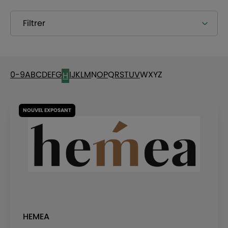
Filtrer
0-9
A
B
C
D
E
F
G
I
J
K
L
M
N
O
P
Q
R
S
T
U
V
W
X
Y
Z
H
NOUVEL EXPOSANT
HEMEA