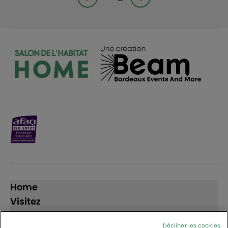
Page précédente
Page suivante<
Home
Visitez
Exposez
Décliner les cookies