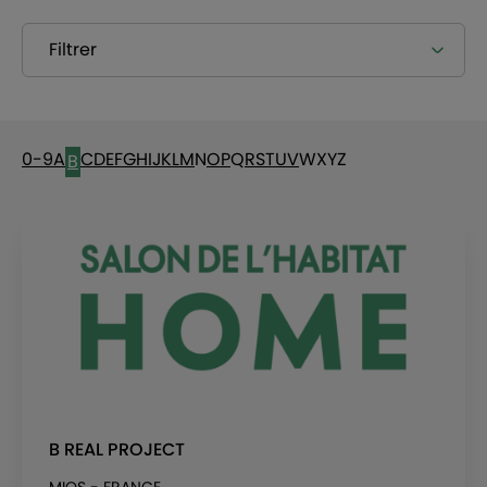
Filtrer
0-9
A
C
D
E
F
G
H
I
J
K
L
M
N
O
P
Q
R
S
T
U
V
W
X
Y
Z
B
B REAL PROJECT