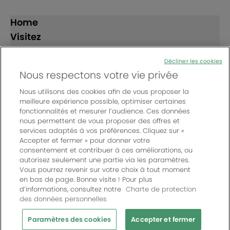
Home
Visitez
Exposez
Décliner les cookies
Nous respectons votre vie privée
Suivez-nous
Nous utilisons des cookies afin de vous proposer la
meilleure expérience possible, optimiser certaines
fonctionnalités et mesurer l’audience. Ces données
nous permettent de vous proposer des offres et
services adaptés à vos préférences. Cliquez sur «
Accepter et fermer » pour donner votre
consentement et contribuer à ces améliorations, ou
© Bordeaux Events And More | Rue Jean Samazeuilh - CS
autorisez seulement une partie via les paramètres.
20088 - 33070 Bordeaux cedex - France
Vous pourrez revenir sur votre choix à tout moment
Un événement organisé par Bordeaux Events And More
|
en bas de page. Bonne visite ! Pour plus
d’informations, consultez notre
Charte de protection
Charte de protection des données personnelles
|
des données personnelles
Règlement général des manifestations
|
Mentions légales
|
Paramètres des cookies
Paramètres des cookies
Accepter et fermer