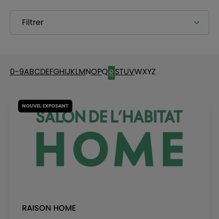
Filtrer
0-9
A
B
C
D
E
F
G
H
I
J
K
L
M
N
O
P
Q
S
T
U
V
W
X
Y
Z
R
NOUVEL EXPOSANT
RAISON HOME