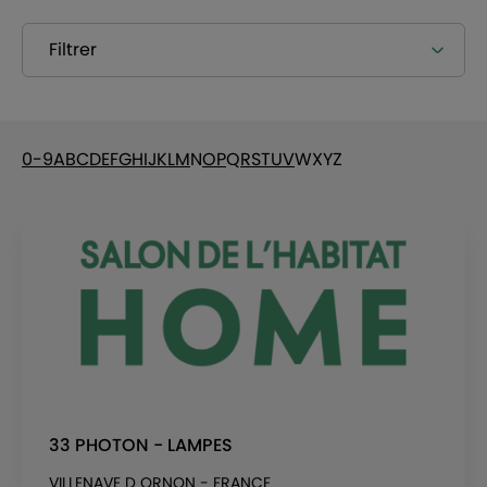
Filtrer
0-9
A
B
C
D
E
F
G
H
I
J
K
L
M
N
O
P
Q
R
S
T
U
V
W
X
Y
Z
33 PHOTON - LAMPES
VILLENAVE D ORNON - FRANCE