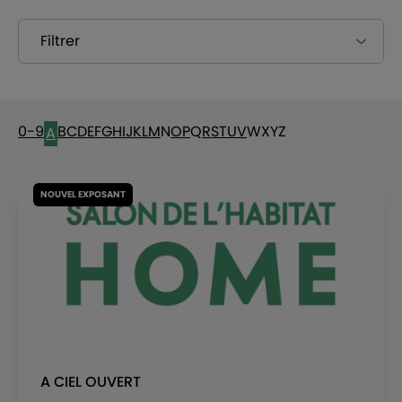
Filtrer
0-9
B
C
D
E
F
G
H
I
J
K
L
M
N
O
P
Q
R
S
T
U
V
W
X
Y
Z
A
NOUVEL EXPOSANT
A CIEL OUVERT