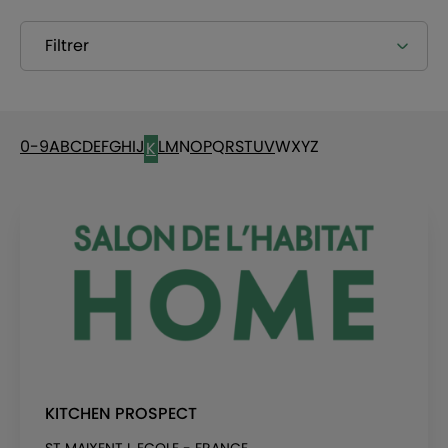
Filtrer
0-9
A
B
C
D
E
F
G
H
I
J
L
M
N
O
P
Q
R
S
T
U
V
W
X
Y
Z
K
KITCHEN PROSPECT