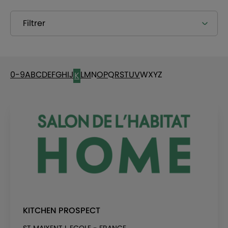
Filtrer
0-9
A
B
C
D
E
F
G
H
I
J
L
M
N
O
P
Q
R
S
T
U
V
W
X
Y
Z
K
KITCHEN PROSPECT