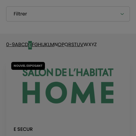
Filtrer
0-9
A
B
C
D
F
G
H
I
J
K
L
M
N
O
P
Q
R
S
T
U
V
W
X
Y
Z
E
NOUVEL EXPOSANT
E SECUR