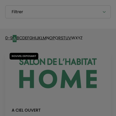
Filtrer
0-9
B
C
D
E
F
G
H
I
J
K
L
M
N
O
P
Q
R
S
T
U
V
W
X
Y
Z
A
NOUVEL EXPOSANT
A CIEL OUVERT