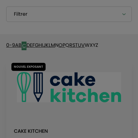
Filtrer
0-9
A
B
D
E
F
G
H
I
J
K
L
M
N
O
P
Q
R
S
T
U
V
W
X
Y
Z
C
NOUVEL EXPOSANT
CAKE KITCHEN