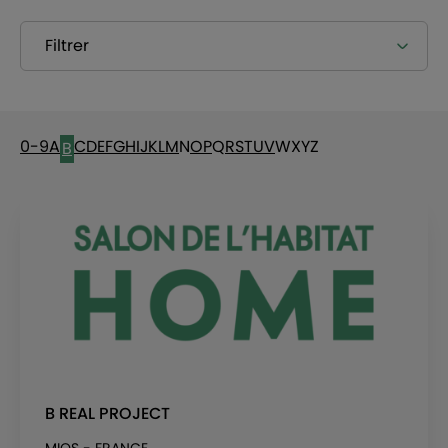
Filtrer
0-9
A
C
D
E
F
G
H
I
J
K
L
M
N
O
P
Q
R
S
T
U
V
W
X
Y
Z
B
B REAL PROJECT