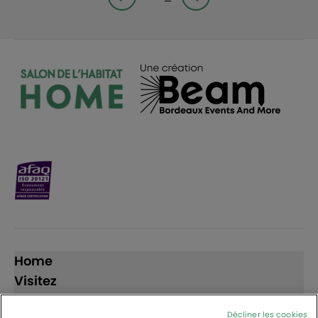
Page précédente
Page suivante<
Home
Visitez
Exposez
Décliner les cookies