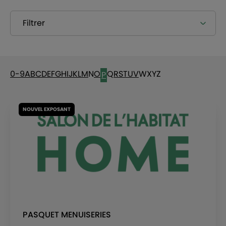
Filtrer
0-9
A
B
C
D
E
F
G
H
I
J
K
L
M
N
O
Q
R
S
T
U
V
W
X
Y
Z
P
NOUVEL EXPOSANT
PASQUET MENUISERIES