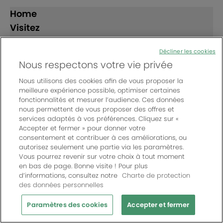
Home
Visitez
Exposez
Décliner les cookies
Nous respectons votre vie privée
Suivez-nous
Nous utilisons des cookies afin de vous proposer la
meilleure expérience possible, optimiser certaines
fonctionnalités et mesurer l’audience. Ces données
nous permettent de vous proposer des offres et
services adaptés à vos préférences. Cliquez sur «
Accepter et fermer » pour donner votre
consentement et contribuer à ces améliorations, ou
© Bordeaux Events And More | Rue Jean Samazeuilh - CS
autorisez seulement une partie via les paramètres.
20088 - 33070 Bordeaux cedex - France
Vous pourrez revenir sur votre choix à tout moment
Un événement organisé par Bordeaux Events And More
|
en bas de page. Bonne visite ! Pour plus
d’informations, consultez notre
Charte de protection
Charte de protection des données personnelles
|
des données personnelles
Règlement général des manifestations
|
Mentions légales
|
Paramètres des cookies
Paramètres des cookies
Accepter et fermer