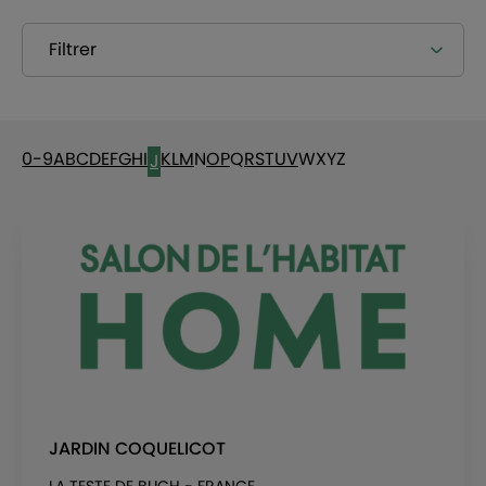
Filtrer
0-9
A
B
C
D
E
F
G
H
I
K
L
M
N
O
P
Q
R
S
T
U
V
W
X
Y
Z
J
JARDIN COQUELICOT