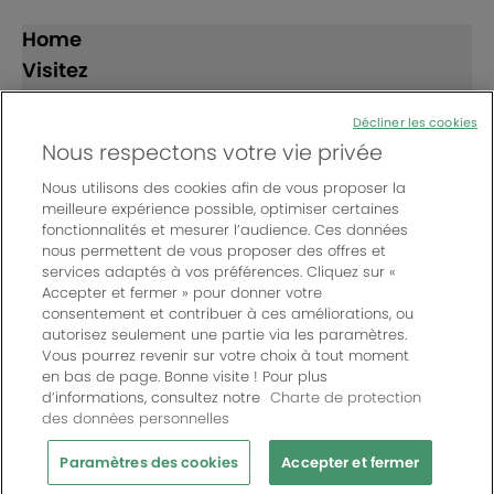
Home
Visitez
Exposez
Décliner les cookies
Nous respectons votre vie privée
Suivez-nous
Nous utilisons des cookies afin de vous proposer la
meilleure expérience possible, optimiser certaines
fonctionnalités et mesurer l’audience. Ces données
nous permettent de vous proposer des offres et
services adaptés à vos préférences. Cliquez sur «
Accepter et fermer » pour donner votre
consentement et contribuer à ces améliorations, ou
© Bordeaux Events And More | Rue Jean Samazeuilh - CS
autorisez seulement une partie via les paramètres.
20088 - 33070 Bordeaux cedex - France
Vous pourrez revenir sur votre choix à tout moment
Un événement organisé par Bordeaux Events And More
|
en bas de page. Bonne visite ! Pour plus
d’informations, consultez notre
Charte de protection
Charte de protection des données personnelles
|
des données personnelles
Règlement général des manifestations
|
Mentions légales
|
Paramètres des cookies
Paramètres des cookies
Accepter et fermer