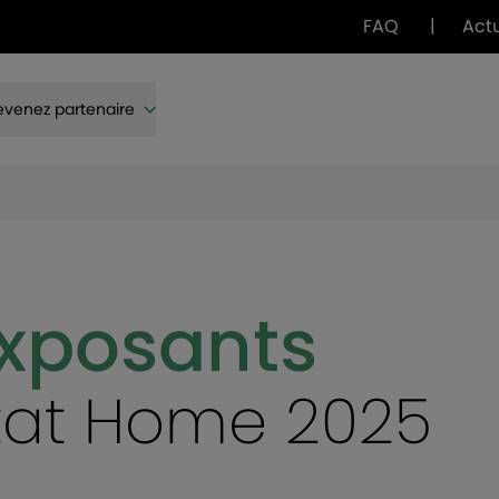
FAQ
|
Act
venez partenaire
exposants
itat Home 2025