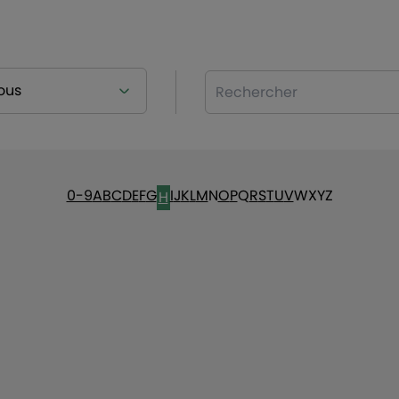
Rechercher
0-9
A
B
C
D
E
F
G
I
J
K
L
M
N
O
P
Q
R
S
T
U
V
W
X
Y
Z
H