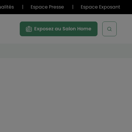
ualités
|
Espace Presse
|
Espace Exposant
Exposez au Salon Home
Open sea