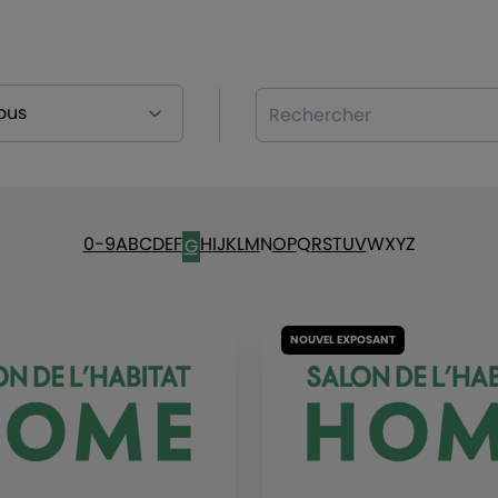
Rechercher
0-9
A
B
C
D
E
F
H
I
J
K
L
M
N
O
P
Q
R
S
T
U
V
W
X
Y
Z
G
NOUVEL EXPOSANT