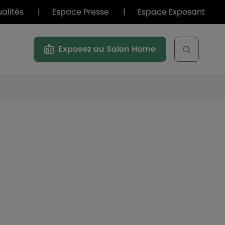
ualités
|
Espace Presse
|
Espace Exposant
Exposez au Salon Home
Open sea