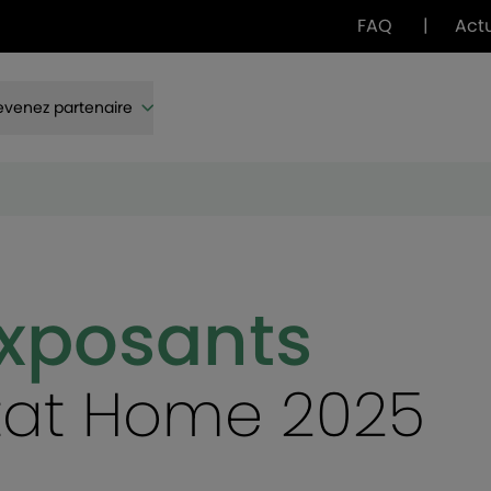
FAQ
|
Act
venez partenaire
exposants
itat Home 2025