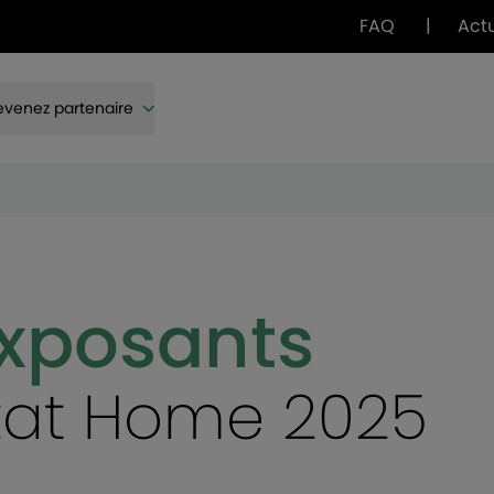
FAQ
|
Act
venez partenaire
exposants
itat Home 2025