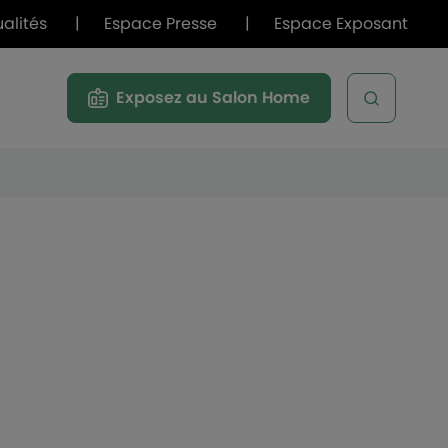
ualités
|
Espace Presse
|
Espace Exposant
Exposez au Salon Home
Open sea