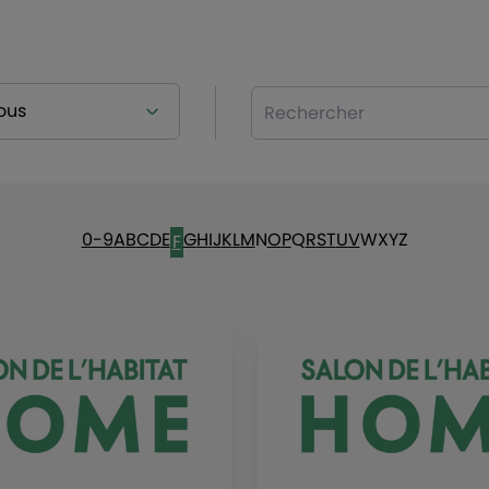
Rechercher
0-9
A
B
C
D
E
G
H
I
J
K
L
M
N
O
P
Q
R
S
T
U
V
W
X
Y
Z
F