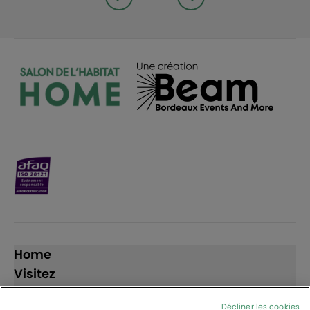
Page précédente
Page suivante<
Home
Visitez
Exposez
Décliner les cookies