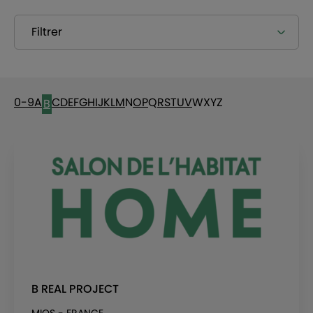
Filtrer
0-9
A
C
D
E
F
G
H
I
J
K
L
M
N
O
P
Q
R
S
T
U
V
W
X
Y
Z
B
B REAL PROJECT