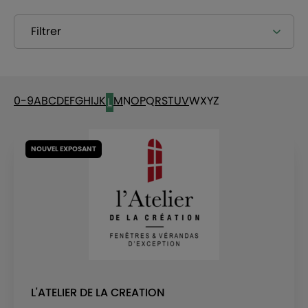
Filtrer
0-9
A
B
C
D
E
F
G
H
I
J
K
M
N
O
P
Q
R
S
T
U
V
W
X
Y
Z
L
NOUVEL EXPOSANT
L'ATELIER DE LA CREATION