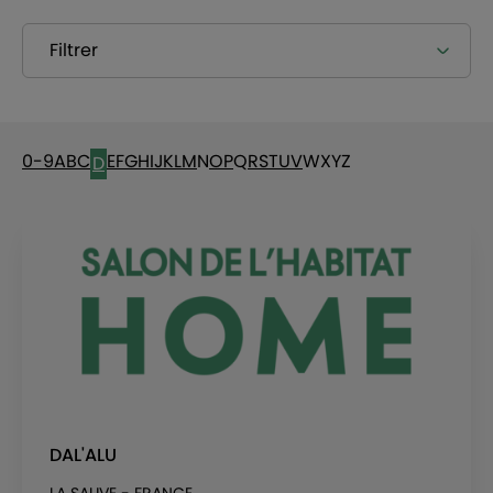
Filtrer
0-9
A
B
C
E
F
G
H
I
J
K
L
M
N
O
P
Q
R
S
T
U
V
W
X
Y
Z
D
DAL'ALU