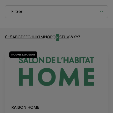
Filtrer
0-9
A
B
C
D
E
F
G
H
I
J
K
L
M
N
O
P
Q
S
T
U
V
W
X
Y
Z
R
NOUVEL EXPOSANT
RAISON HOME