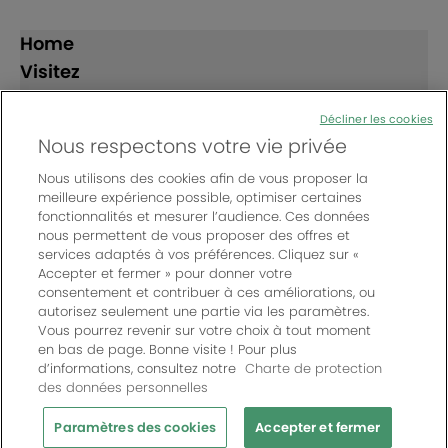
Home
Visitez
Exposez
Décliner les cookies
Nous respectons votre vie privée
Suivez-nous
Nous utilisons des cookies afin de vous proposer la
meilleure expérience possible, optimiser certaines
fonctionnalités et mesurer l’audience. Ces données
nous permettent de vous proposer des offres et
services adaptés à vos préférences. Cliquez sur «
Accepter et fermer » pour donner votre
consentement et contribuer à ces améliorations, ou
© Bordeaux Events And More | Rue Jean Samazeuilh - CS
autorisez seulement une partie via les paramètres.
20088 - 33070 Bordeaux cedex - France
Vous pourrez revenir sur votre choix à tout moment
Un événement organisé par Bordeaux Events And More
|
en bas de page. Bonne visite ! Pour plus
d’informations, consultez notre
Charte de protection
Charte de protection des données personnelles
|
des données personnelles
Règlement général des manifestations
|
Mentions légales
|
Paramètres des cookies
Paramètres des cookies
Accepter et fermer