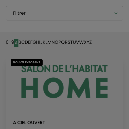
Filtrer
0-9
B
C
D
E
F
G
H
I
J
K
L
M
N
O
P
Q
R
S
T
U
V
W
X
Y
Z
A
NOUVEL EXPOSANT
A CIEL OUVERT